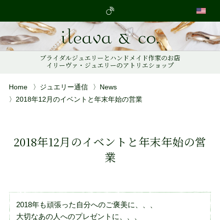
アトリエ
ブライダル
ブライダルジュエリーと
ハンドメイド作家のお店
イリーヴァ・ジュエリーの
アトリエショップ
オーダーメイド
Home
ジュエリー通信
News
ジュエリー通信
2018年12月のイベントと年末年始の営業
アクセス
2018年12月のイベントと年末年始の営
オンラインショップ
業
ネットで ileava のオーダーメイド
2018年も頑張った自分へのご褒美に、、、
大切なあの人へのプレゼントに、、、